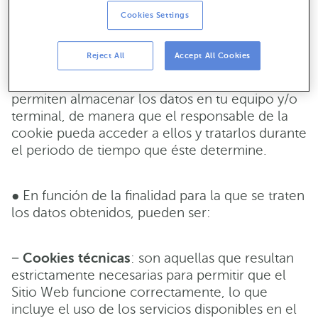
que accedes al Sitio Web. Como indica su
Cookies Settings
nombre, estas cookies son temporales, por lo
que desaparecen al finalizar la sesión.
Reject All
Accept All Cookies
−
Cookies persistentes
: son aquellas que
permiten almacenar los datos en tu equipo y/o
terminal, de manera que el responsable de la
cookie pueda acceder a ellos y tratarlos durante
el periodo de tiempo que éste determine.
● En función de la finalidad para la que se traten
los datos obtenidos, pueden ser:
−
Cookies técnicas
: son aquellas que resultan
estrictamente necesarias para permitir que el
Sitio Web funcione correctamente, lo que
incluye el uso de los servicios disponibles en el