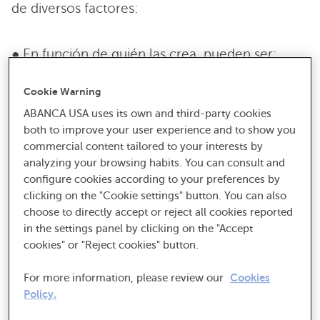
de diversos factores:
● En función de quién las crea, pueden ser:
Cookie Warning
−
Cookies propias
: son aquellas creadas o
ABANCA USA uses its own and third-party cookies
gestionadas por el titular del Sitio Web.
both to improve your user experience and to show you
commercial content tailored to your interests by
−
Cookies de terceros
: son aquellas
analyzing your browsing habits. You can consult and
administradas por un tercero diferente y ajeno
configure cookies according to your preferences by
al titular del Sitio Web.
clicking on the "Cookie settings" button. You can also
choose to directly accept or reject all cookies reported
in the settings panel by clicking on the "Accept
● En función de su duración, pueden ser:
cookies" or "Reject cookies" button.
For more information, please review our
Cookies
−
Cookies de sesión
: son aquellas diseñadas
Policy.
para recabar y almacenar los datos mientras