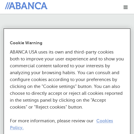
Me
¿Y cómo has llegado
Cookie Warning
hasta aquí?
ABANCA USA uses its own and third-party cookies
Esto es un error 400
both to improve your user experience and to show you
commercial content tailored to your interests by
Los errores de la serie 400 se producen cuando escribes
analyzing your browsing habits. You can consult and
la dirección incorrectamente, o cuando llegas a un lugar
configure cookies according to your preferences by
a donde no deberías haber llegado. Revisa, por favor, que
clicking on the "Cookie settings" button. You can also
no te hayas confundido al escribir. A nosotros también
choose to directly accept or reject all cookies reported
nos ha llegado aviso del problema, por si acaso te hemos
in the settings panel by clicking on the "Accept
encaminado mal.
cookies" or "Reject cookies" button.
For more information, please review our
Cookies
Vuelve a la portada
Policy.